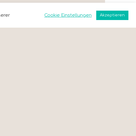
serer
Cookie Einstellungen
Akzeptieren
ewsletter
rage dich jetzt ein, um Informationen zu neuen