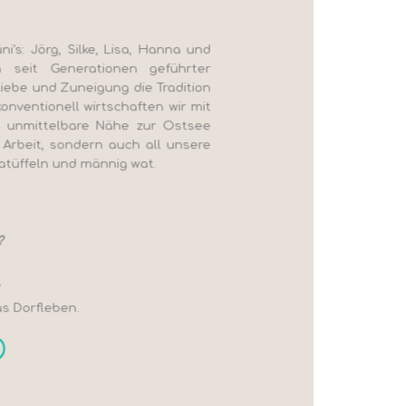
i's: Jörg, Silke, Lisa, Hanna und
n seit Generationen geführter
 Liebe und Zuneigung die Tradition
konventionell wirtschaften wir mit
e
unmittelbare Nähe zur Ostsee
 Arbeit,
sondern auch all unsere
 Katüffeln und
männig wat.
?
as Dorfleben.