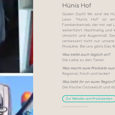
Hünis Hof
Goden Dach! Wir sind die Hün
Leon.
"Hüni's Hof" ist ei
Familienbetrieb, der
mit viel
weiterführt. Nachhaltig und
Umsicht und Augenmaß. Di
verbessert nicht nur unsere
Produkte. Bei uns gibt's Eier,
Was treibt euch täglich an?
Die Liebe zu den Tieren.
Was macht eure Produkte aus
Regional,
frisch und lecker!
Was liebt ihr an eurer Region?
Die frische Ostseeluft und d
Zur Website vom Produzenten