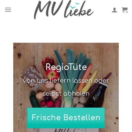
Skip
to
content
RegioTüte
von uns liefern lassen oder
selbst abholen
Frische Bestellen