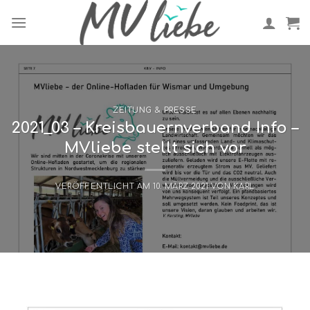
Skip
to
content
ZEITUNG & PRESSE
2021_03 – Kreisbauernverband Info –
MVliebe stellt sich vor
VERÖFFENTLICHT AM
10. MÄRZ 2021
VON
KARL