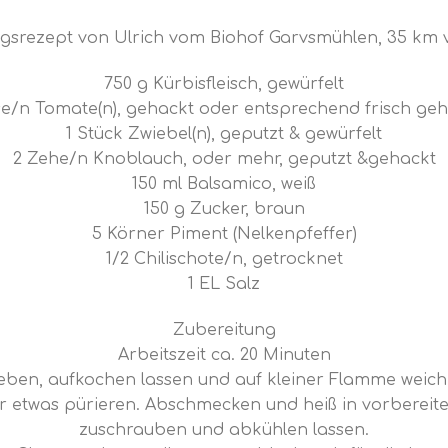
ngsrezept von Ulrich vom Biohof Garvsmühlen, 35 km
750 g Kürbisfleisch, gewürfelt
se/n Tomate(n), gehackt oder entsprechend frisch geh
1 Stück Zwiebel(n), geputzt & gewürfelt
2 Zehe/n Knoblauch, oder mehr, geputzt &gehackt
150 ml Balsamico, weiß
150 g Zucker, braun
5 Körner Piment (Nelkenpfeffer)
1/2 Chilischote/n, getrocknet
1 EL Salz
Zubereitung
Arbeitszeit ca. 20 Minuten
geben, aufkochen lassen und auf kleiner Flamme weich 
 etwas pürieren. Abschmecken und heiß in vorbereitete
zuschrauben und abkühlen lassen.