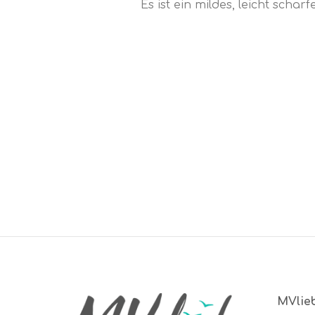
Es ist ein mildes, leicht scha
MVlie