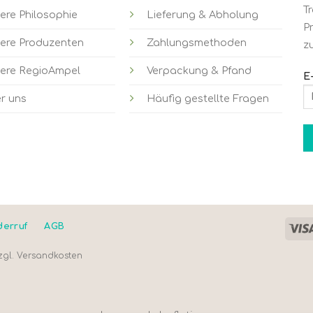
T
ere Philosophie
Lieferung & Abholung
P
ere Produzenten
Zahlungsmethoden
z
ere RegioAmpel
Verpackung & Pfand
E
r uns
Häufig gestellte Fragen
derruf
AGB
zgl.
Versandkosten