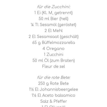
für die Zucchini:
1 Ei (Kl. M, getrennt)
50 ml Bier (hell)
¼ Tl Sesamöl (geröstet)
2 El Mehl
2 El Sesamsaat (geschält)
65 g Büffelmozzarella
4 Oregano
1 Zucchini
50 ml Öl (zum Braten)
Fleur de sel
für die rote Bete:
250 g Rote Bete
1½ El Johannisbeergelee
1½ El Aceto balsamico
Salz & Pfeffer