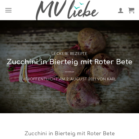
Skip
to
content
LECKERE REZEPTE
Zucchini in Bierteig mit Roter Bete
VERÖFFENTLICHT AM
2. AUGUST 2021
VON
KARL
Zucchini in Bierteig mit Roter Bete